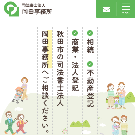
司法書士法人
岡田事務所
岡田事務所
秋田市の司法書士法人
商業・法人登記
相続
へご相談ください。
不動産登記