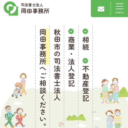
司法書士法人
岡田事務所
岡田事務所
秋田市の司法書士法人
商業・法人登記
相続
へご相談ください。
不動産登記