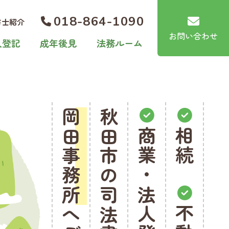
018-864-1090
書士紹介
お問い合わせ
人登記
成年後見
法務ルーム
岡田事務所
秋田市の司法書士法人
商業・法人登記
相続